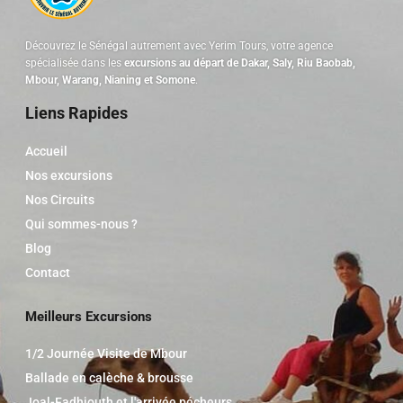
Découvrez le Sénégal autrement avec Yerim Tours, votre agence
spécialisée dans les
excursions au départ de Dakar, Saly, Riu Baobab,
Mbour, Warang, Nianing et Somone
.
Liens Rapides
Accueil
Nos excursions
Nos Circuits
Qui sommes-nous ?
Blog
Contact
Meilleurs Excursions
1/2 Journée Visite de Mbour
Ballade en calèche & brousse
Joal-Fadhiouth et l'arrivée pécheurs.